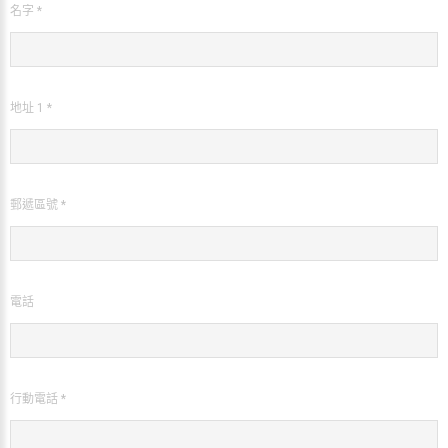
名字 *
地址 1 *
郵遞區號 *
電話
行動電話 *