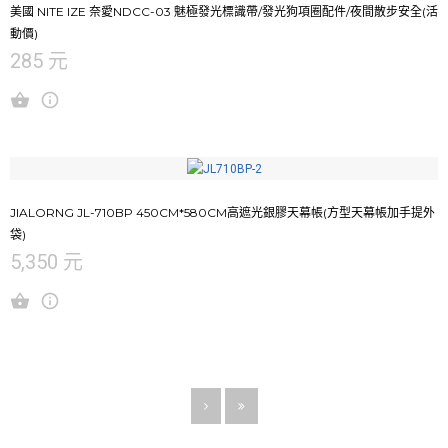
美國 NITE IZE 奈愛NDCC-03 魅極發光標識帶/發光狗項圈配件/夜間散步安全(活
動價)
285 元
JIALORNG JL-710BP 450CM*580CM高遮光銀膠天幕帳(方型天幕帳加手提外
袋)
5,350 元