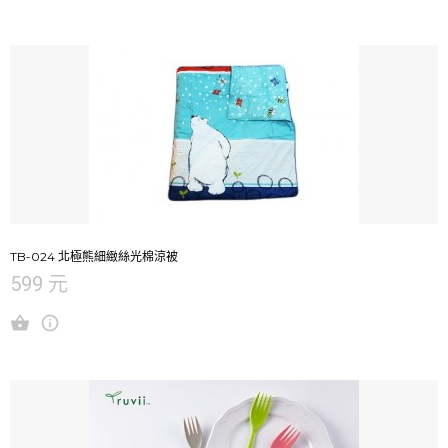
TB-024 北極熊細緻絲光棉涼被
599 元