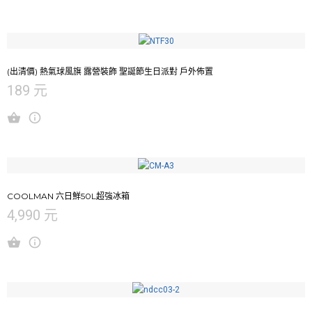
(出清價) 熱氣球風旗 露營裝飾 聖誕節生日派對 戶外佈置
189 元
COOLMAN 六日鮮50L超強冰箱
4,990 元