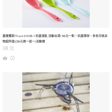
嘉隆獨家!Truvii EX08-1 抗菌湯匙 活動出清! 38元一對，抗菌環保、多色可挑且
物超所值!(38元買一送一)活動價
38 元