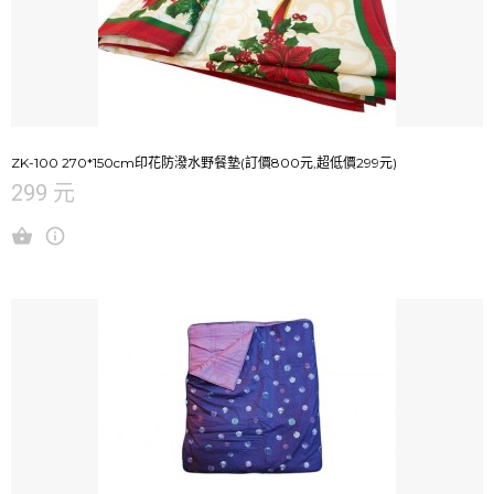
ZK-100 270*150cm印花防潑水野餐墊(訂價800元,超低價299元)
299 元