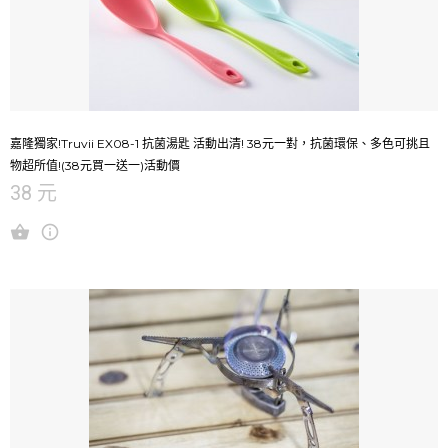
嘉隆獨家!Truvii EX08-1 抗菌湯匙 活動出清! 38元一對，抗菌環保、多色可挑且
物超所值!(38元買一送一)活動價
38 元