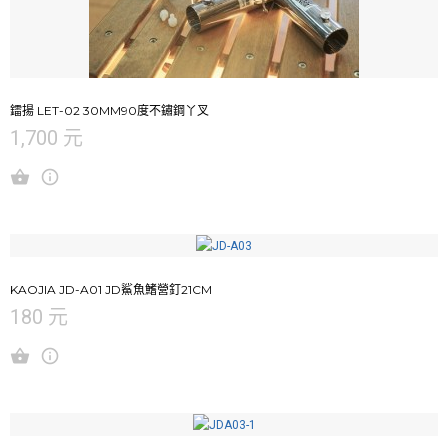
鐳揚 LET-02 30MM90度不鏽鋼丫叉
1,700 元
KAOJIA JD-A01 JD鯊魚鰭營釘21CM
180 元