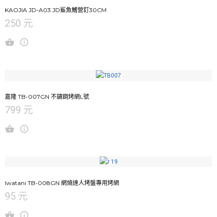
KAOJIA JD-A03 JD鯊魚鰭營釘30CM
250 元
嘉隆 TB-007GN 不鏽鋼烤網L號
799 元
Iwatani TB-008GN 網燒達人烤盤專用烤網
95 元