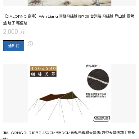
【JIALORNG 嘉隆】Wen Liang 頂級飛碟爐#9709 台灣製 飛碟爐 登山爐 露營
爐 爐子 輕便爐
2,000 元
通知我
JIALORNG JL-710BP 450CM*580CM高遮光銀膠天幕帳(方型天幕帳加手提外