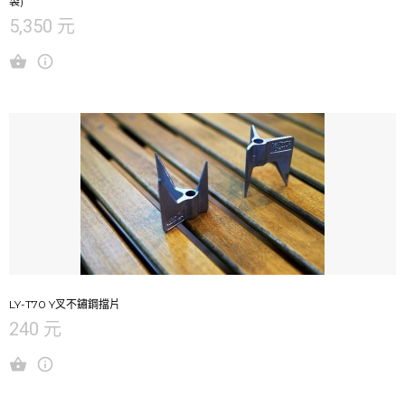
袋)
5,350 元
LY-T70 Y叉不鏽鋼擋片
240 元