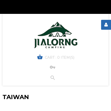
CART :
0 ITEM(S)
TAIWAN