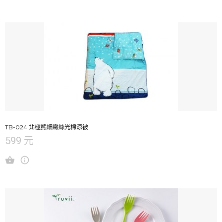
TB-024 北極熊細緻絲光棉涼被
599 元