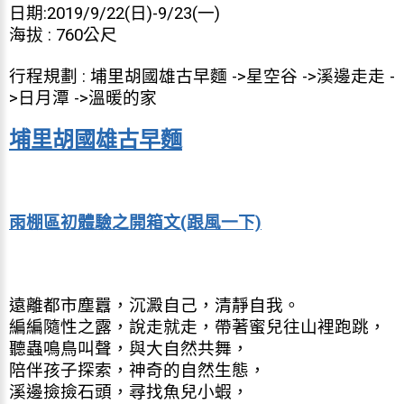
日期:2019/9/22(日)-9/23(一)
海拔 : 760公尺
行程規劃 : 埔里胡國雄古早麵 ->星空谷 ->溪邊走走 -
>日月潭 ->溫暖的家
埔里胡國雄古早麵
雨棚區初體驗之開箱文(跟風一下)
遠離都市塵囂，沉澱自己，清靜自我。
編編隨性之露，說走就走，帶著蜜兒往山裡跑跳，
聽蟲鳴鳥叫聲，與大自然共舞，
陪伴孩子探索，神奇的自然生態，
溪邊撿撿石頭，尋找魚兒小蝦，