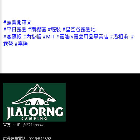
#露營開箱文
#平日露營 #雨棚區 #輕裝 #星空谷露營地
#客廳帳 #內掛帳 #MIT #嘉隆rv露營用品專業店 #潘相甫 #
露營 #嘉隆
官方line ID: @271anoow
店長連絡電話 : 0919-845893