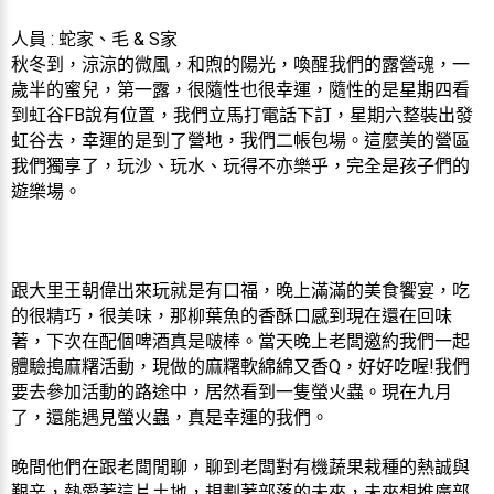
人員 : 蛇家、毛 & S家
秋冬到，涼涼的微風，和煦的陽光，喚醒我們的露營魂，一
歲半的蜜兒，第一露，很隨性也很幸運，隨性的是星期四看
到虹谷FB說有位置，我們立馬打電話下訂，星期六整裝出發
虹谷去，幸運的是到了營地，我們二帳包場。這麼美的營區
我們獨享了，玩沙、玩水、玩得不亦樂乎，完全是孩子們的
遊樂場。
跟大里王朝偉出來玩就是有口福，晚上滿滿的美食饗宴，吃
的很精巧，很美味，那柳葉魚的香酥口感到現在還在回味
著，下次在配個啤酒真是啵棒。當天晚上老闆邀約我們一起
體驗搗麻糬活動，現做的麻糬軟綿綿又香Q，好好吃喔!我們
要去參加活動的路途中，居然看到一隻螢火蟲。現在九月
了，還能遇見螢火蟲，真是幸運的我們。
晚間他們在跟老闆閒聊，聊到老闆對有機蔬果栽種的熱誠與
艱辛，熱愛著這片土地，規劃著部落的未來，未來想推廣部