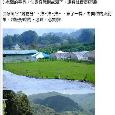
3.老闆的善良，怕露客餓到或渴了，還有誠實商店呢!
曲冰虹谷 “幾霸分” ，推~推~推~ ，忘了一提，老闆種的火龍
果，超級好吃的，必買，必買啦!