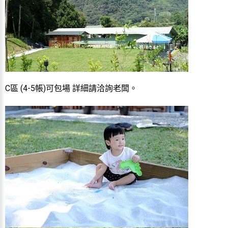
C
區
(4-5
帳
)
可包場 詳細請洽詢老闆。