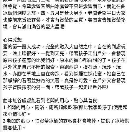
落導覽，希望露營客到曲冰露營不只是露營而已，而能在曲
冰做個深度之旅。四、五月是營火蟲季，老闆希望平日大家
也能前來賞螢露營，才會有賞螢的品質，老闆會告知賞螢祕
境，會有滿山滿谷的螢火蟲喔!
心得感想:
蜜的第一露大成功，完全的融入大自然之中，自在的到處玩
耍，晚上睡很好，一覺到天亮，帶著孩子走出戶外，會發現
原來孩子適應的比我們好，原本的擔心都白想的了。孩子在
戶外就是自己不斷的探索，東跑西跑，撿石頭、玩沙、玩
水、赤腳在草地上自在奔跑，看到蝴蝶在採花蜜，她自己在
那靜靜的看著並好奇的笑著，真是好可愛。在戶外又會發現
孩子冒險探索的另一面，帶著孩子一起走出戶外吧!
曲冰虹谷處處能看到老闆的用心、貼心與善良:
1.老闆的用心，衛浴、廁所超級乾淨(都比我家乾淨了)使用起
來心情很好。
2.老闆的貼心，怕沒帶冰桶的露客食材會壞掉，提供了冰箱供
露客使用。